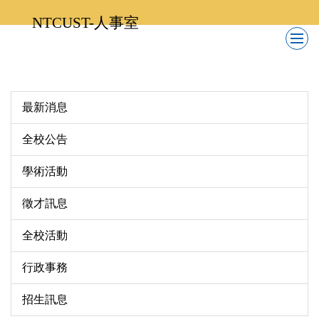
跳
NTCUST-人事室
到
主
要
內
容
最新消息
區
全校公告
學術活動
徵才訊息
全校活動
行政事務
招生訊息