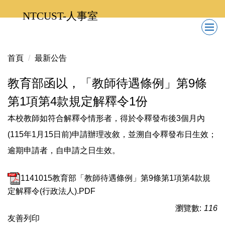
跳
NTCUST-人事室
到
主
要
內
首頁
最新公告
容
區
教育部函以，「教師待遇條例」第9條
第1項第4款規定解釋令1份
本校教師如符合解釋令情形者，得於令釋發布後3個月內
(115年1月15日前)申請辦理改敘，並溯自令釋發布日生效；
逾期申請者，自申請之日生效。
1141015教育部「教師待遇條例」第9條第1項第4款規
定解釋令(行政法人).PDF
瀏覽數:
116
友善列印