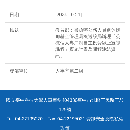
[2024-10-21]
教育部：書函轉公務人員退休撫
卹基金管理局檢送該局辦理「公
教個人專戶制自主投資線上宣導
課程」實施計畫及課程連結資
訊。
人事室第二組
國立臺中科技大學人事室© 404336臺中市北區三民路三段
129號
Tel: 04-22195020｜Fax: 04-22195021
資訊安全及隱私權
政策