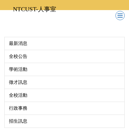
跳
NTCUST-人事室
到
主
要
內
容
最新消息
區
全校公告
學術活動
徵才訊息
全校活動
行政事務
招生訊息