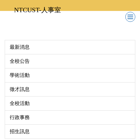
跳
NTCUST-人事室
到
主
要
內
容
最新消息
區
全校公告
學術活動
徵才訊息
全校活動
行政事務
招生訊息