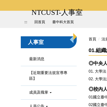
跳
到
NTCUST-人事室
主
要
:::
回首頁
臺中科大首頁
內
容
區
首頁
法
人事室
01.組
最新消息
◎中央
01. 大學法
【近期重要法規宣導專
區】
02. 大學
◎校內
成員及職掌
01國立臺中
02國立臺中
人員公告