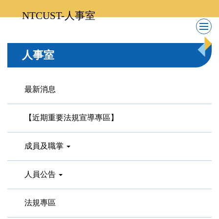
跳
NTCUST-人事室
到
主
要
人事室
內
容
區
最新消息
【近期重要法規宣導專區】
成員及職掌
人員公告
法規專區